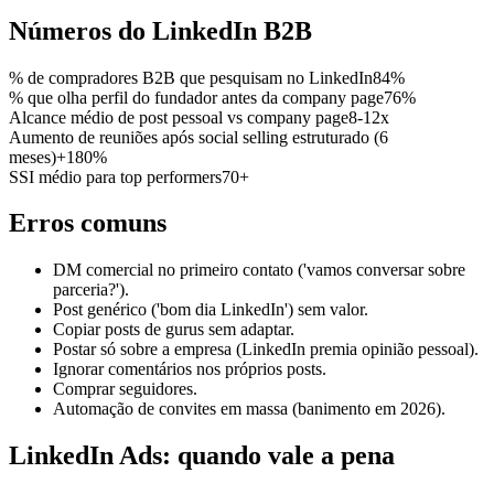
Números do LinkedIn B2B
% de compradores B2B que pesquisam no LinkedIn
84%
% que olha perfil do fundador antes da company page
76%
Alcance médio de post pessoal vs company page
8-12x
Aumento de reuniões após social selling estruturado (6
meses)
+180%
SSI médio para top performers
70+
Erros comuns
DM comercial no primeiro contato ('vamos conversar sobre
parceria?').
Post genérico ('bom dia LinkedIn') sem valor.
Copiar posts de gurus sem adaptar.
Postar só sobre a empresa (LinkedIn premia opinião pessoal).
Ignorar comentários nos próprios posts.
Comprar seguidores.
Automação de convites em massa (banimento em 2026).
LinkedIn Ads: quando vale a pena