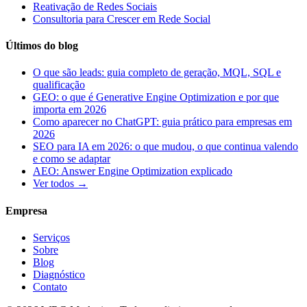
Reativação de Redes Sociais
Consultoria para Crescer em Rede Social
Últimos do blog
O que são leads: guia completo de geração, MQL, SQL e
qualificação
GEO: o que é Generative Engine Optimization e por que
importa em 2026
Como aparecer no ChatGPT: guia prático para empresas em
2026
SEO para IA em 2026: o que mudou, o que continua valendo
e como se adaptar
AEO: Answer Engine Optimization explicado
Ver todos →
Empresa
Serviços
Sobre
Blog
Diagnóstico
Contato