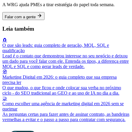
A WRG ajuda PMEs a tirar estratégia do papel toda semana.
Falar com a gente
Leia também
🧲
O que são leads: guia completo de geração, MQL, SQL e
qualificação
Lead é o contato que demonstrou interesse no seu negócio e deixou
um dado para você falar com ele. Entenda os tipos, a diferença entre
MQL e SQL e como gerar leads de verdade.
🧭
Marketing Digital em 2026: o guia completo que sua empresa
precisa ler
O que mudou, o que ficou e onde colocar sua verba no próximo
ciclo - do SEO tradicional ao GEO e ao uso de IA no dia a dia.
🤝
Como escolher uma agência de marketing digital em 2026 sem se
queimar
As perguntas certas para fazer antes de assinar contrato, as bandeiras
vermelhas a evitar e o passo a passo para contratar com segurança.