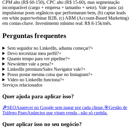
CPM alto (R$ 60-150), CPC alto (R$ 15-60), mas segmentação
incomparável (cargo + empresa + tamanho + setor). Vale para: (a)
impulsionar posts orgânicos que performaram bem, (b) captar leads
em white paper/webinar B2B, (c) ABM (Account-Based Marketing)
em contas-chave. Investimento mínimo real: R$ 8-15k/mês.
Perguntas frequentes
Sem seguidor no LinkedIn, adianta começar?
+
Devo terceirizar meu perfil?
+
Quanto tempo para ver pipeline?
+
Newsletter vale a pena?
+
LinkedIn premium/Sales Navigator vale?
+
Posso postar mesma coisa que no Instagram?
+
Video no LinkedIn funciona?
+
Serviços relacionados
Quer ajuda para aplicar isso?
🔎
SEO
Aparecer no Google sem pagar por cada clique.
🎯
Gestão de
Tráfego Pago
Anúncios que viram venda - não só curtida.
Quer aplicar isso no seu negócio?