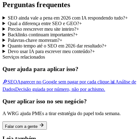
Perguntas frequentes
SEO ainda vale a pena em 2026 com IA respondendo tudo?
+
Qual a diferença entre SEO e GEO?
+
Preciso reescrever meu site inteiro?
+
Backlinks continuam importantes?
+
Palavras-chave morreram?
+
Quanto tempo até o SEO em 2026 dar resultado?
+
Devo usar IA para escrever meu conteúdo?
+
Serviços relacionados
Quer ajuda para aplicar isso?
🔎
SEO
Aparecer no Google sem pagar por cada clique.
📊
Análise de
Dados
Decisão guiada por número, não por achismo.
Quer aplicar isso no seu negócio?
A WRG ajuda PMEs a tirar estratégia do papel toda semana.
Falar com a gente
Leia também