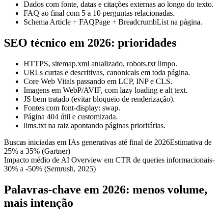
Dados com fonte, datas e citações externas ao longo do texto.
FAQ ao final com 5 a 10 perguntas relacionadas.
Schema Article + FAQPage + BreadcrumbList na página.
SEO técnico em 2026: prioridades
HTTPS, sitemap.xml atualizado, robots.txt limpo.
URLs curtas e descritivas, canonicals em toda página.
Core Web Vitals passando em LCP, INP e CLS.
Imagens em WebP/AVIF, com lazy loading e alt text.
JS bem tratado (evitar bloqueio de renderização).
Fontes com font-display: swap.
Página 404 útil e customizada.
llms.txt na raiz apontando páginas prioritárias.
Buscas iniciadas em IAs generativas até final de 2026
Estimativa de
25% a 35% (Gartner)
Impacto médio de AI Overview em CTR de queries informacionais
-
30% a -50% (Semrush, 2025)
Palavras-chave em 2026: menos volume,
mais intenção