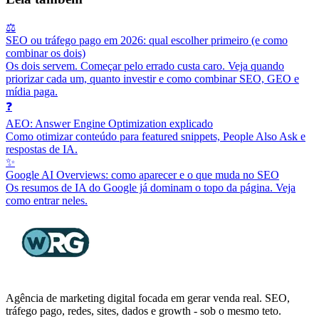
⚖️
SEO ou tráfego pago em 2026: qual escolher primeiro (e como
combinar os dois)
Os dois servem. Começar pelo errado custa caro. Veja quando
priorizar cada um, quanto investir e como combinar SEO, GEO e
mídia paga.
❓
AEO: Answer Engine Optimization explicado
Como otimizar conteúdo para featured snippets, People Also Ask e
respostas de IA.
✨
Google AI Overviews: como aparecer e o que muda no SEO
Os resumos de IA do Google já dominam o topo da página. Veja
como entrar neles.
Agência de marketing digital focada em gerar venda real. SEO,
tráfego pago, redes, sites, dados e growth - sob o mesmo teto.