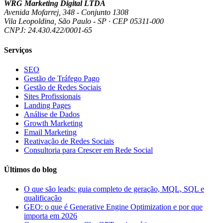
WRG Marketing Digital LTDA
Avenida Mofarrej, 348 - Conjunto 1308
Vila Leopoldina, São Paulo - SP · CEP 05311-000
CNPJ: 24.430.422/0001-65
Serviços
SEO
Gestão de Tráfego Pago
Gestão de Redes Sociais
Sites Profissionais
Landing Pages
Análise de Dados
Growth Marketing
Email Marketing
Reativação de Redes Sociais
Consultoria para Crescer em Rede Social
Últimos do blog
O que são leads: guia completo de geração, MQL, SQL e
qualificação
GEO: o que é Generative Engine Optimization e por que
importa em 2026