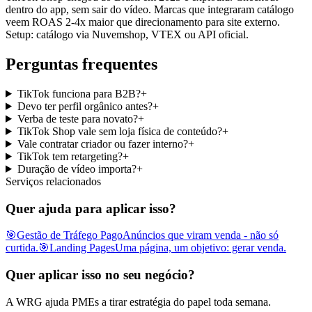
dentro do app, sem sair do vídeo. Marcas que integraram catálogo
veem ROAS 2-4x maior que direcionamento para site externo.
Setup: catálogo via Nuvemshop, VTEX ou API oficial.
Perguntas frequentes
TikTok funciona para B2B?
+
Devo ter perfil orgânico antes?
+
Verba de teste para novato?
+
TikTok Shop vale sem loja física de conteúdo?
+
Vale contratar criador ou fazer interno?
+
TikTok tem retargeting?
+
Duração de vídeo importa?
+
Serviços relacionados
Quer ajuda para aplicar isso?
🎯
Gestão de Tráfego Pago
Anúncios que viram venda - não só
curtida.
🎯
Landing Pages
Uma página, um objetivo: gerar venda.
Quer aplicar isso no seu negócio?
A WRG ajuda PMEs a tirar estratégia do papel toda semana.