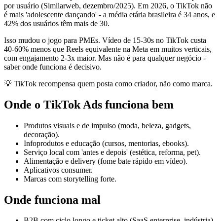
por usuário (Similarweb, dezembro/2025). Em 2026, o TikTok não
é mais 'adolescente dançando' - a média etária brasileira é 34 anos, e
42% dos usuários têm mais de 30.
Isso mudou o jogo para PMEs. Vídeo de 15-30s no TikTok custa
40-60% menos que Reels equivalente na Meta em muitos verticais,
com engajamento 2-3x maior. Mas não é para qualquer negócio -
saber onde funciona é decisivo.
💡
TikTok recompensa quem posta como criador, não como marca.
Onde o TikTok Ads funciona bem
Produtos visuais e de impulso (moda, beleza, gadgets,
decoração).
Infoprodutos e educação (cursos, mentorias, ebooks).
Serviço local com 'antes e depois' (estética, reforma, pet).
Alimentação e delivery (fome bate rápido em vídeo).
Aplicativos consumer.
Marcas com storytelling forte.
Onde funciona mal
B2B com ciclo longo e ticket alto (SaaS enterprise, indústria).