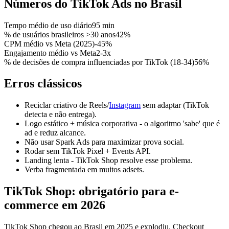
Números do TikTok Ads no Brasil
Tempo médio de uso diário
95 min
% de usuários brasileiros >30 anos
42%
CPM médio vs Meta (2025)
-45%
Engajamento médio vs Meta
2-3x
% de decisões de compra influenciadas por TikTok (18-34)
56%
Erros clássicos
Reciclar criativo de Reels/
Instagram
sem adaptar (TikTok
detecta e não entrega).
Logo estático + música corporativa - o algoritmo 'sabe' que é
ad e reduz alcance.
Não usar Spark Ads para maximizar prova social.
Rodar sem TikTok Pixel + Events API.
Landing lenta - TikTok Shop resolve esse problema.
Verba fragmentada em muitos adsets.
TikTok Shop: obrigatório para e-
commerce em 2026
TikTok Shop chegou ao Brasil em 2025 e explodiu. Checkout